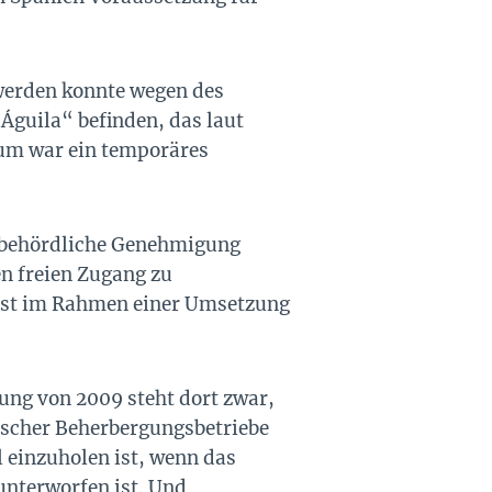
 werden konnte wegen des
 Águila“ befinden, das laut
ium war ein temporäres
e behördliche Genehmigung
en freien Zugang zu
n ist im Rahmen einer Umsetzung
ung von 2009 steht dort zwar,
ischer Beherbergungsbetriebe
l einzuholen ist, wenn das
unterworfen ist. Und