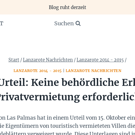
Blog ruht derzeit
Suchen
T
Start
/
Lanzarote Nachrichten
/
Lanzarote 2014 - 2015
/
LANZAROTE 2014 - 2015
|
LANZAROTE NACHRICHTEN
Urteil: Keine behördliche Er
rivatvermietung erforderli
on Las Palmas hat in einem Urteil vom 15. Oktober ein
ie Eigentümern von touristisch vermieteten Villen d
eblättern verweigert wurde. Diese Unterlagen sind i