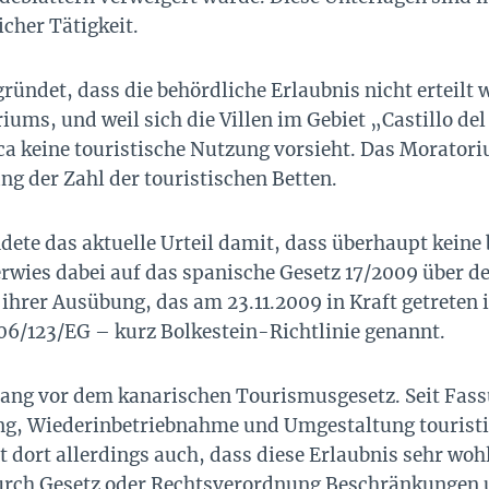
cher Tätigkeit.
ründet, dass die behördliche Erlaubnis nicht erteilt
ums, und weil sich die Villen im Gebiet „Castillo del
a keine touristische Nutzung vorsieht. Das Morator
g der Zahl der touristischen Betten.
dete das aktuelle Urteil damit, dass überhaupt kein
erwies dabei auf das spanische Gesetz 17/2009 über d
 ihrer Ausübung, das am 23.11.2009 in Kraft getrete
06/123/EG – kurz Bolkestein-Richtlinie genannt.
rang vor dem kanarischen Tourismusgesetz. Seit Fass
ung, Wiederinbetriebnahme und Umgestaltung tourist
eht dort allerdings auch, dass diese Erlaubnis sehr woh
durch Gesetz oder Rechtsverordnung Beschränkungen 