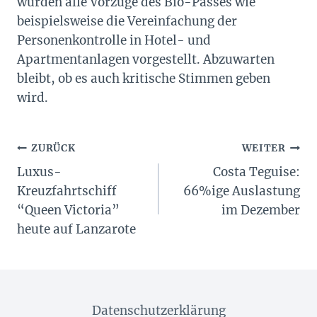
wurden alle Vorzüge des Bio-Passes wie
beispielsweise die Vereinfachung der
Personenkontrolle in Hotel- und
Apartmentanlagen vorgestellt. Abzuwarten
bleibt, ob es auch kritische Stimmen geben
wird.
Beitragsnavigation
ZURÜCK
WEITER
Luxus-
Costa Teguise:
Kreuzfahrtschiff
66%ige Auslastung
“Queen Victoria”
im Dezember
heute auf Lanzarote
Datenschutzerklärung