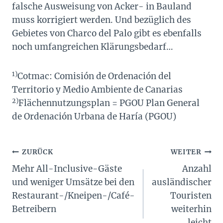
falsche Ausweisung von Acker- in Bauland
muss korrigiert werden. Und bezüglich des
Gebietes von Charco del Palo gibt es ebenfalls
noch umfangreichen Klärungsbedarf…
1)
Cotmac: Comisión de Ordenación del
Territorio y Medio Ambiente de Canarias
2)
Flächennutzungsplan = PGOU Plan General
de Ordenación Urbana de Haría (PGOU)
Beitragsnavigation
ZURÜCK
WEITER
Mehr All-Inclusive-Gäste
Anzahl
und weniger Umsätze bei den
ausländischer
Restaurant-/Kneipen-/Café-
Touristen
Betreibern
weiterhin
leicht