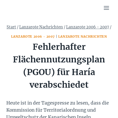
Zum
Inhalt
springen
Start
/
Lanzarote Nachrichten
/
Lanzarote 2006 - 2007
/
LANZAROTE 2006 - 2007
|
LANZAROTE NACHRICHTEN
Fehlerhafter
Flächennutzungsplan
(PGOU) für Haría
verabschiedet
Heute ist in der Tagespresse zu lesen, dass die
Kommission für Territorialordnung und
Umweltschutz der Kanarischen Inseln