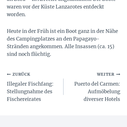
waren vor der Küste Lanzarotes entdeckt
worden.
Heute in der Früh ist ein Boot ganz in der Nähe
des Campingplatzes an den Papagayo-
Stränden angekommen. Alle Insassen (ca. 15)
sind noch flüchtig.
Beitragsnavigation
ZURÜCK
WEITER
Illegaler Fischfang:
Puerto del Carmen:
Stellungnahme des
Aufmöbelung
Fischereirates
diverser Hotels