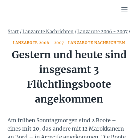
Zum
Inhalt
springen
Start
/
Lanzarote Nachrichten
/
Lanzarote 2006 - 2007
/
LANZAROTE 2006 - 2007
|
LANZAROTE NACHRICHTEN
Gestern und heute sind
insgesamt 3
Flüchtlingsboote
angekommen
Am frühen Sonntagmorgen sind 2 Boote –
eines mit 20, das andere mit 12 Marokkanern
an Bord – in Arrecife angekommen. Die Boote