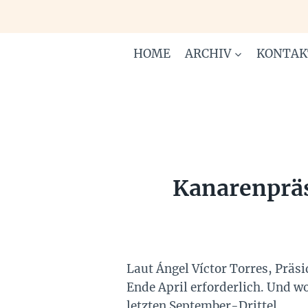
Zum
Inhalt
springen
HOME
ARCHIV
KONTAK
Kanarenpräs
Laut Ángel Víctor Torres, Präs
Ende April erforderlich. Und 
letzten September-Drittel.