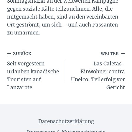
Sonntagsmarkt an der weltweiten Kampagne
gegen soziale Kälte teilzunehmen. Alle, die
mitgemacht haben, sind an den vereinbarten
Ort geströmt, um sich – und auch Passanten –
zu umarmen.
Beitragsnavigation
ZURÜCK
WEITER
Seit vorgestern
Las Caletas-
urlauben kanadische
Einwohner contra
Touristen auf
Unelco: Teilerfolg vor
Lanzarote
Gericht
Datenschutzerklärung