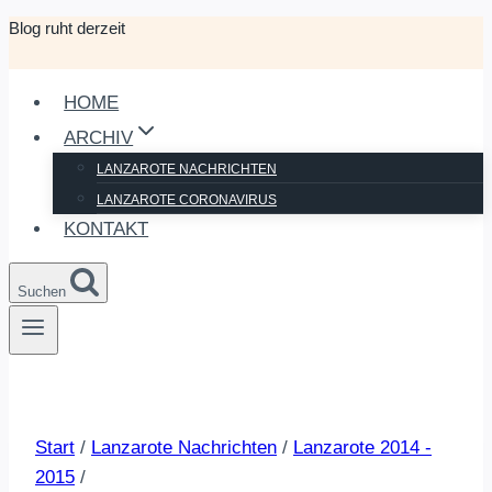
Blog ruht derzeit
Zum
Inhalt
springen
HOME
ARCHIV
LANZAROTE NACHRICHTEN
LANZAROTE CORONAVIRUS
KONTAKT
Suchen
Start
/
Lanzarote Nachrichten
/
Lanzarote 2014 -
2015
/