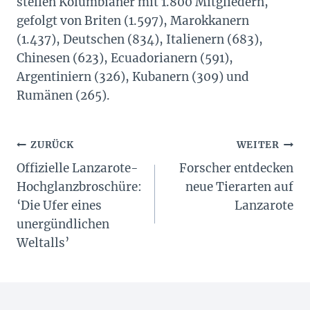
stellen Kolumbianer mit 1.800 Mitgliedern,
gefolgt von Briten (1.597), Marokkanern
(1.437), Deutschen (834), Italienern (683),
Chinesen (623), Ecuadorianern (591),
Argentiniern (326), Kubanern (309) und
Rumänen (265).
Beitragsnavigation
ZURÜCK
WEITER
Offizielle Lanzarote-
Forscher entdecken
Hochglanzbroschüre:
neue Tierarten auf
‘Die Ufer eines
Lanzarote
unergündlichen
Weltalls’