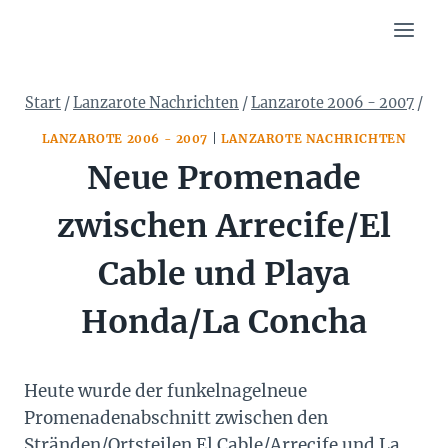
Zum
Inhalt
springen
Start
/
Lanzarote Nachrichten
/
Lanzarote 2006 - 2007
/
LANZAROTE 2006 - 2007
|
LANZAROTE NACHRICHTEN
Neue Promenade
zwischen Arrecife/El
Cable und Playa
Honda/La Concha
Heute wurde der funkelnagelneue
Promenadenabschnitt zwischen den
Stränden/Ortsteilen El Cable/Arrecife und La