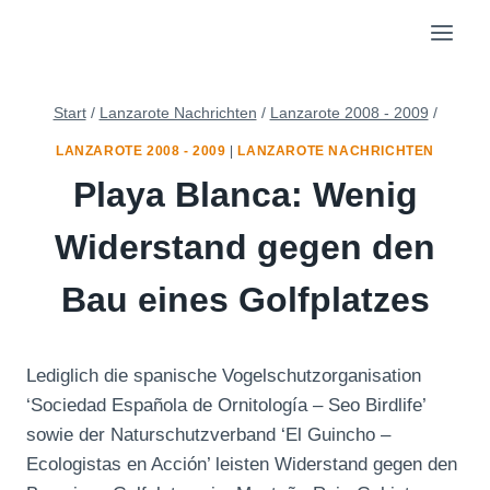
Zum
Inhalt
springen
Start
/
Lanzarote Nachrichten
/
Lanzarote 2008 - 2009
/
LANZAROTE 2008 - 2009
|
LANZAROTE NACHRICHTEN
Playa Blanca: Wenig
Widerstand gegen den
Bau eines Golfplatzes
Lediglich die spanische Vogelschutzorganisation
‘Sociedad Española de Ornitología – Seo Birdlife’
sowie der Naturschutzverband ‘El Guincho –
Ecologistas en Acción’ leisten Widerstand gegen den