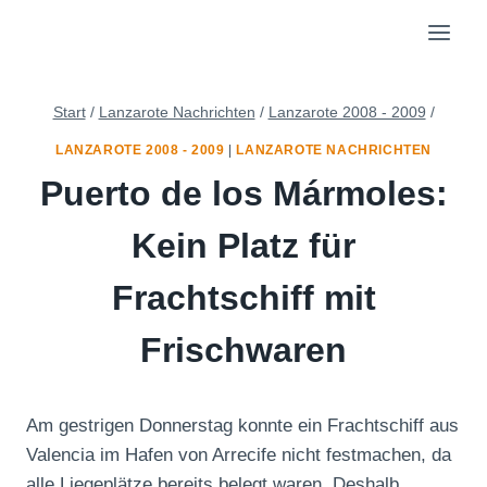
Zum
Inhalt
springen
Start
/
Lanzarote Nachrichten
/
Lanzarote 2008 - 2009
/
LANZAROTE 2008 - 2009
|
LANZAROTE NACHRICHTEN
Puerto de los Mármoles:
Kein Platz für
Frachtschiff mit
Frischwaren
Am gestrigen Donnerstag konnte ein Frachtschiff aus
Valencia im Hafen von Arrecife nicht festmachen, da
alle Liegeplätze bereits belegt waren. Deshalb