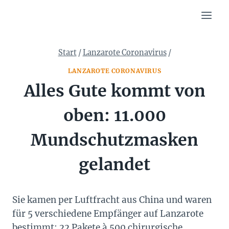
Zum
Inhalt
springen
Start
/
Lanzarote Coronavirus
/
LANZAROTE CORONAVIRUS
Alles Gute kommt von
oben: 11.000
Mundschutzmasken
gelandet
Sie kamen per Luftfracht aus China und waren
für 5 verschiedene Empfänger auf Lanzarote
bestimmt: 22 Pakete à 500 chirurgische