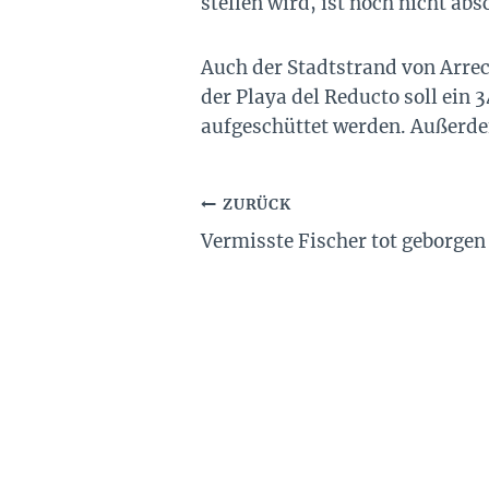
stellen wird, ist noch nicht abs
Auch der Stadtstrand von Arrec
der Playa del Reducto soll ein
aufgeschüttet werden. Außerdem
Beitragsnavigation
ZURÜCK
Vermisste Fischer tot geborgen