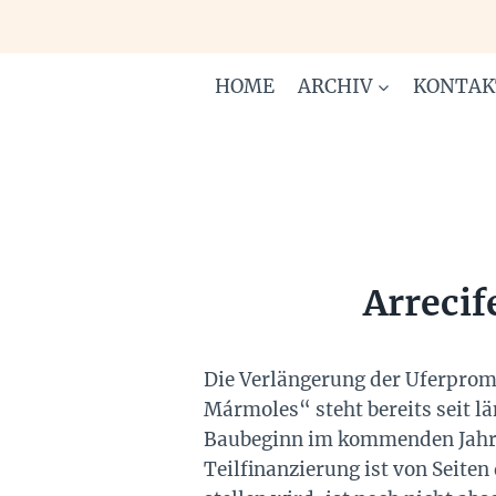
Zum
Inhalt
springen
HOME
ARCHIV
KONTAK
Arrecif
Die Verlängerung der Uferprom
Mármoles“ steht bereits seit l
Baubeginn im kommenden Jahr di
Teilfinanzierung ist von Seite