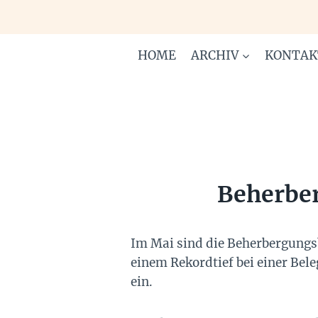
Zum
Inhalt
springen
HOME
ARCHIV
KONTAK
Beherber
Im Mai sind die Beherbergungsb
einem Rekordtief bei einer Bel
ein.