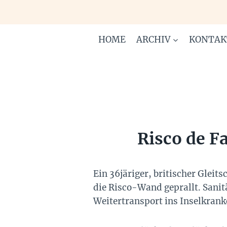
Zum
Inhalt
springen
HOME
ARCHIV
KONTAK
Risco de F
Ein 36järiger, britischer Gleit
die Risco-Wand geprallt. Sani
Weitertransport ins Inselkrank