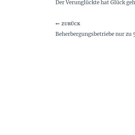
Der Verunglückte hat Glück geh
Beitragsnavigation
ZURÜCK
Beherbergungsbetriebe nur zu 