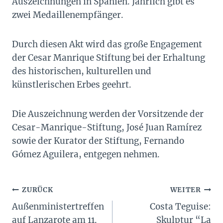
Auszeichnungen in Spanien. Jährlich gibt es
zwei Medaillenempfänger.
Durch diesen Akt wird das große Engagement
der Cesar Manrique Stiftung bei der Erhaltung
des historischen, kulturellen und
künstlerischen Erbes geehrt.
Die Auszeichnung werden der Vorsitzende der
Cesar-Manrique-Stiftung, José Juan Ramírez
sowie der Kurator der Stiftung, Fernando
Gómez Aguilera, entgegen nehmen.
Beitragsnavigation
ZURÜCK
WEITER
Außenministertreffen
Costa Teguise:
auf Lanzarote am 11.
Skulptur “La