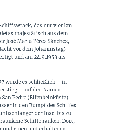
chiffswrack, das nur vier km
aletas majestätisch aus dem
er José Maria Pérez Sánchez,
Nacht vor dem Johannistag)
rtigt und am 24.9.1953 als
7 wurde es schließlich – in
 erstieg – auf den Namen
 San Pedro (Elfenbeinküste)
asser in den Rumpf des Schiffes
nfischfänger der Insel bis zu
ersunkene Schiffe ranken. Dort,
er und einem gut erhaltenen