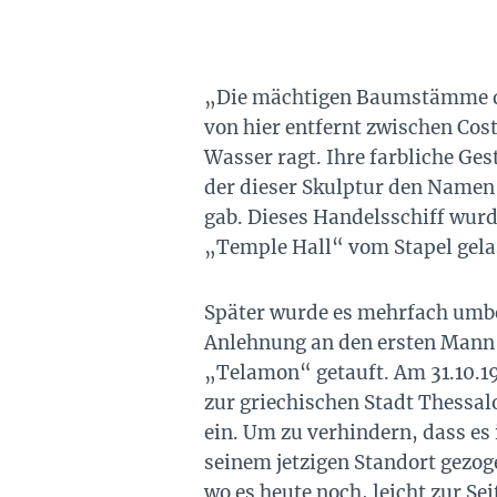
„Die mächtigen Baumstämme di
von hier entfernt zwischen Cos
Wasser ragt. Ihre farbliche Ge
der dieser Skulptur den Namen
gab. Dieses Handelsschiff wurd
„Temple Hall“ vom Stapel gela
Später wurde es mehrfach umbe
Anlehnung an den ersten Mann i
„Telamon“ getauft. Am 31.10.1
zur griechischen Stadt Thessal
ein. Um zu verhindern, dass es
seinem jetzigen Standort gezoge
wo es heute noch, leicht zur S