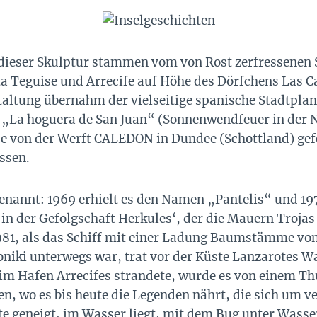
eser Skulptur stammen vom von Rost zerfressenen S
ta Teguise und Arrecife auf Höhe des Dörfchens Las C
staltung übernahm der vielseitige spanische Stadtplan
 „La hoguera de San Juan“ (Sonnenwendfeuer in der 
e von der Werft CALEDON in Dundee (Schottland) gefe
ssen.
nannt: 1969 erhielt es den Namen „Pantelis“ und 197
n der Gefolgschaft Herkules‘, der die Mauern Trojas
981, als das Schiff mit einer Ladung Baumstämme von
oniki unterwegs war, trat vor der Küste Lanzarotes W
 im Hafen Arrecifes strandete, wurde es von einem Thu
n, wo es bis heute die Legenden nährt, die sich um v
eite geneigt, im Wasser liegt, mit dem Bug unter Wass