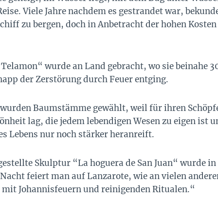
eise. Viele Jahre nachdem es gestrandet war, bekund
chiff zu bergen, doch in Anbetracht der hohen Kosten
lamon“ wurde an Land gebracht, wo sie beinahe 30 
napp der Zerstörung durch Feuer entging.
ur wurden Baumstämme gewählt, weil für ihren Schöp
nheit lag, die jedem lebendigen Wesen zu eigen ist u
es Lebens nur noch stärker heranreift.
gestellte Skulptur “La hoguera de San Juan“ wurde in
 Nacht feiert man auf Lanzarote, wie an vielen andere
 mit Johannisfeuern und reinigenden Ritualen.“