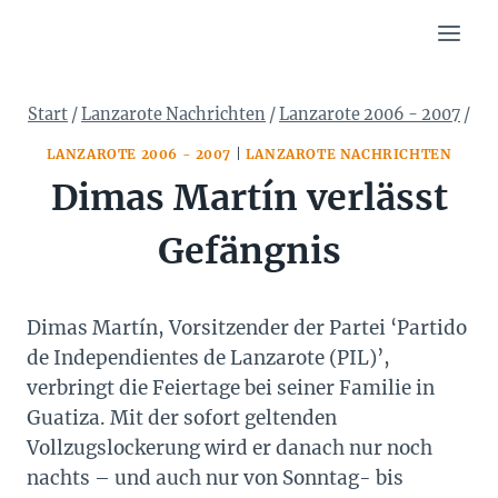
Zum
Inhalt
springen
Start
/
Lanzarote Nachrichten
/
Lanzarote 2006 - 2007
/
LANZAROTE 2006 - 2007
|
LANZAROTE NACHRICHTEN
Dimas Martín verlässt
Gefängnis
Dimas Martín, Vorsitzender der Partei ‘Partido
de Independientes de Lanzarote (PIL)’,
verbringt die Feiertage bei seiner Familie in
Guatiza. Mit der sofort geltenden
Vollzugslockerung wird er danach nur noch
nachts – und auch nur von Sonntag- bis