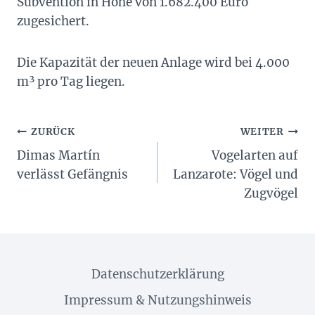
Subvention in Höhe von 1.682.400 Euro
zugesichert.
Die Kapazität der neuen Anlage wird bei 4.000
m³ pro Tag liegen.
Beitragsnavigation
ZURÜCK
WEITER
Dimas Martín
Vogelarten auf
verlässt Gefängnis
Lanzarote: Vögel und
Zugvögel
Datenschutzerklärung
Impressum & Nutzungshinweis