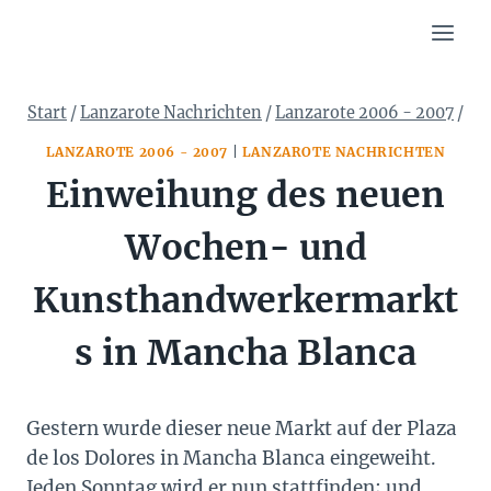
Zum
Inhalt
springen
Start
/
Lanzarote Nachrichten
/
Lanzarote 2006 - 2007
/
LANZAROTE 2006 - 2007
|
LANZAROTE NACHRICHTEN
Einweihung des neuen
Wochen- und
Kunsthandwerkermarkt
s in Mancha Blanca
Gestern wurde dieser neue Markt auf der Plaza
de los Dolores in Mancha Blanca eingeweiht.
Jeden Sonntag wird er nun stattfinden; und