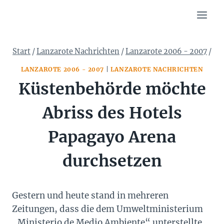
Zum
Inhalt
springen
Start
/
Lanzarote Nachrichten
/
Lanzarote 2006 - 2007
/
LANZAROTE 2006 - 2007
|
LANZAROTE NACHRICHTEN
Küstenbehörde möchte
Abriss des Hotels
Papagayo Arena
durchsetzen
Gestern und heute stand in mehreren
Zeitungen, dass die dem Umweltministerium
„Ministerio de Medio Ambiente“ unterstellte