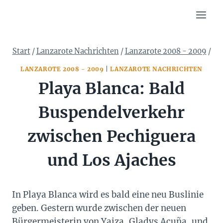
Zum
Inhalt
springen
Start
/
Lanzarote Nachrichten
/
Lanzarote 2008 - 2009
/
LANZAROTE 2008 - 2009
|
LANZAROTE NACHRICHTEN
Playa Blanca: Bald
Buspendelverkehr
zwischen Pechiguera
und Los Ajaches
In Playa Blanca wird es bald eine neu Buslinie
geben. Gestern wurde zwischen der neuen
Bürgermeisterin von Yaiza, Gladys Acuña, und