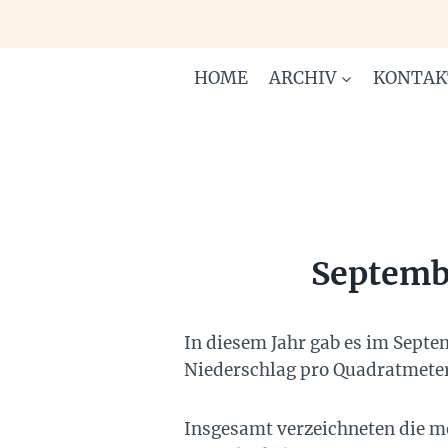
Zum
Inhalt
springen
HOME
ARCHIV
KONTAK
Septemb
In diesem Jahr gab es im Septem
Niederschlag pro Quadratmete
Insgesamt verzeichneten die me