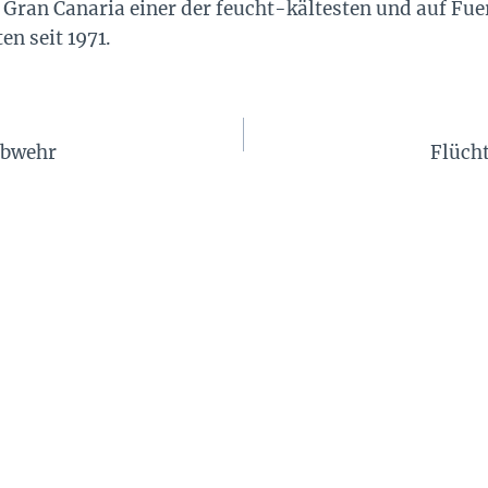
f Gran Canaria einer der feucht-kältesten und auf Fu
n seit 1971.
abwehr
Flücht