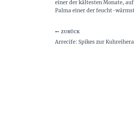
einer der kältesten Monate, au
Palma einer der feucht-wärmste
Beitragsnavigation
ZURÜCK
Arrecife: Spikes zur Kuhreiher