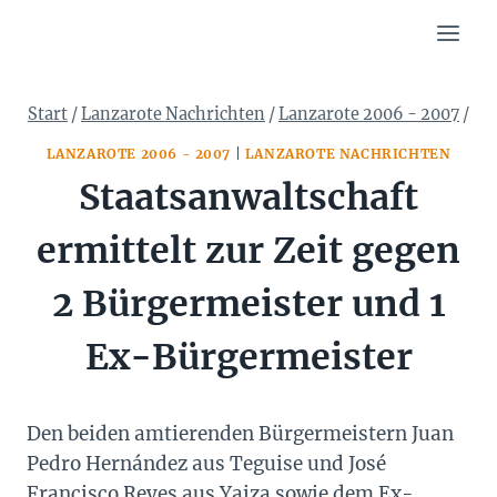
Zum
Inhalt
springen
Start
/
Lanzarote Nachrichten
/
Lanzarote 2006 - 2007
/
LANZAROTE 2006 - 2007
|
LANZAROTE NACHRICHTEN
Staatsanwaltschaft
ermittelt zur Zeit gegen
2 Bürgermeister und 1
Ex-Bürgermeister
Den beiden amtierenden Bürgermeistern Juan
Pedro Hernández aus Teguise und José
Francisco Reyes aus Yaiza sowie dem Ex-