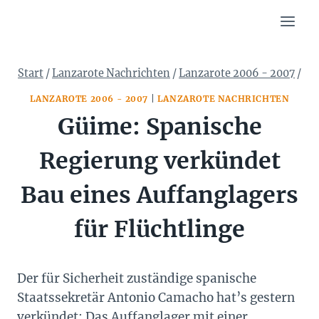
Zum
Inhalt
springen
Start
/
Lanzarote Nachrichten
/
Lanzarote 2006 - 2007
/
LANZAROTE 2006 - 2007
|
LANZAROTE NACHRICHTEN
Güime: Spanische
Regierung verkündet
Bau eines Auffanglagers
für Flüchtlinge
Der für Sicherheit zuständige spanische
Staatssekretär Antonio Camacho hat’s gestern
verkündet: Das Auffanglager mit einer