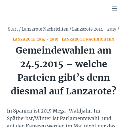
Zum
Inhalt
springen
Start
/
Lanzarote Nachrichten
/
Lanzarote 2014 - 2015
/
LANZAROTE 2014 - 2015
|
LANZAROTE NACHRICHTEN
Gemeindewahlen am
24.5.2015 – welche
Parteien gibt’s denn
diesmal auf Lanzarote?
In Spanien ist 2015 Mega-Wahljahr. Im
Spätherbst/Winter ist Parlamentswahl, und
auf den Kanaren werden im Mai nicht nur das