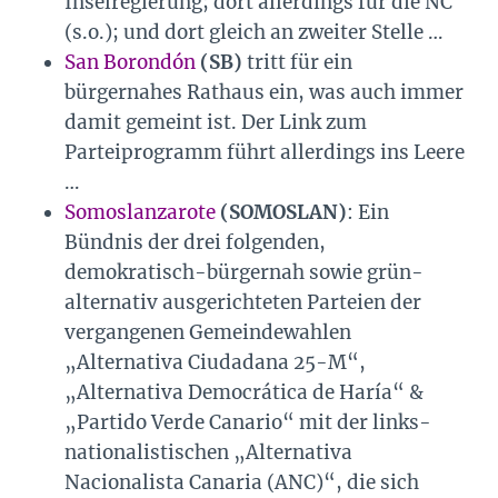
Inselregierung; dort allerdings für die NC
(s.o.); und dort gleich an zweiter Stelle …
San Borondón
(SB)
tritt für ein
bürgernahes Rathaus ein, was auch immer
damit gemeint ist. Der Link zum
Parteiprogramm führt allerdings ins Leere
…
Somoslanzarote
(SOMOSLAN)
: Ein
Bündnis der drei folgenden,
demokratisch-bürgernah sowie grün-
alternativ ausgerichteten Parteien der
vergangenen Gemeindewahlen
„Alternativa Ciudadana 25-M“,
„Alternativa Democrática de Haría“ &
„Partido Verde Canario“ mit der links-
nationalistischen „Alternativa
Nacionalista Canaria (ANC)“, die sich