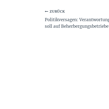
Beitragsnavigation
ZURÜCK
Politikversagen: Verantwortung 
soll auf Beherbergungsbetrieb