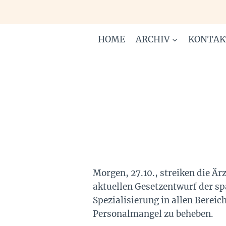
Zum
Inhalt
springen
HOME
ARCHIV
KONTAK
Morgen, 27.10., streiken die Är
aktuellen Gesetzentwurf der s
Spezialisierung in allen Berei
Personalmangel zu beheben.