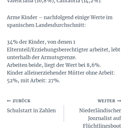
Valenciana (16,8%), Cantabria (14,2%).
Arme Kinder – nachfolgend einige Werte im
spanischen Landesdurchschnitt:
34% der Kinder, von denen 1
Elternteil/Erziehungsberechtigter arbeitet, lebt
unterhalb der Armutsgrenze.
Arbeiten beide, liegt der Wert bei 8,6%.
Kinder alleinerziehender Mütter ohne Arbeit:
52%, mit Arbeit: 27%.
Beitragsnavigation
ZURÜCK
WEITER
Schulstart in Zahlen
Niederländischer
Journalist auf
Flüchtlingsboot