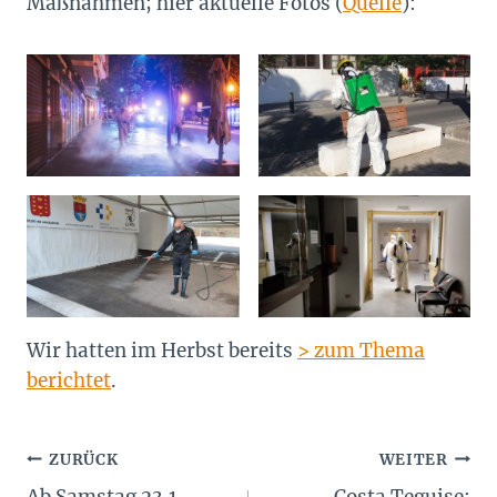
Maßnahmen; hier aktuelle Fotos (
Quelle
):
Wir hatten im Herbst bereits
> zum Thema
berichtet
.
Beitragsnavigation
ZURÜCK
WEITER