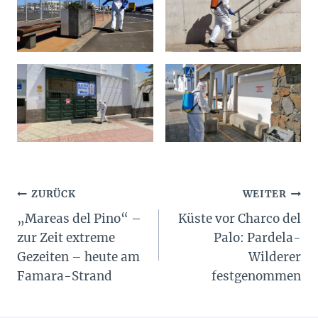
Beitragsnavigation
ZURÜCK
WEITER
„Mareas del Pino“ –
Küste vor Charco del
zur Zeit extreme
Palo: Pardela-
Gezeiten – heute am
Wilderer
Famara-Strand
festgenommen