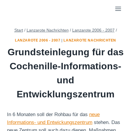
Zum
Inhalt
springen
Start
/
Lanzarote Nachrichten
/
Lanzarote 2006 - 2007
/
LANZAROTE 2006 - 2007
|
LANZAROTE NACHRICHTEN
Grundsteinlegung für das
Cochenille-Informations-
und
Entwicklungszentrum
In 6 Monaten soll der Rohbau für das
neue
Informations- und Entwickungszentrum
stehen. Das
neue Zentrum soll auch dazu dienen, Maßnahmen