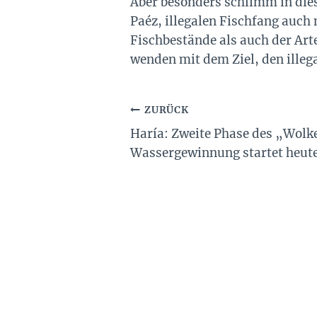
Aber besonders schlimm in die
Paéz, illegalen Fischfang auch
Fischbestände als auch der Art
wenden mit dem Ziel, den illeg
Beitragsnavigation
ZURÜCK
Haría: Zweite Phase des „Wolk
Wassergewinnung startet heut