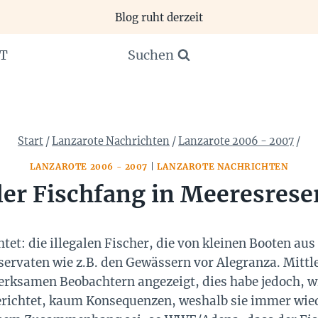
Blog ruht derzeit
Suchen
T
Start
/
Lanzarote Nachrichten
/
Lanzarote 2006 - 2007
/
LANZAROTE 2006 - 2007
|
LANZAROTE NACHRICHTEN
aler Fischfang in Meeresrese
et: die illegalen Fischer, die von kleinen Booten au
ervaten wie z.B. den Gewässern vor Alegranza. Mittl
rksamen Beobachtern angezeigt, dies habe jedoch, wi
ichtet, kaum Konsequenzen, weshalb sie immer wied