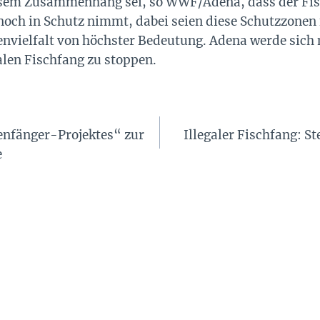
sem Zusammenhang sei, so WWF/Adena, dass der Fisc
 noch in Schutz nimmt, dabei seien diese Schutzzonen 
envielfalt von höchster Bedeutung. Adena werde sich
alen Fischfang zu stoppen.
enfänger-Projektes“ zur
Illegaler Fischfang: S
e