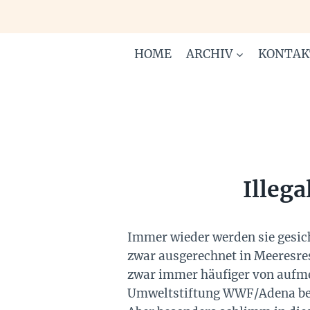
Zum
Inhalt
springen
HOME
ARCHIV
KONTAK
Illeg
Immer wieder werden sie gesicht
zwar ausgerechnet in Meeresres
zwar immer häufiger von aufme
Umweltstiftung WWF/Adena ber