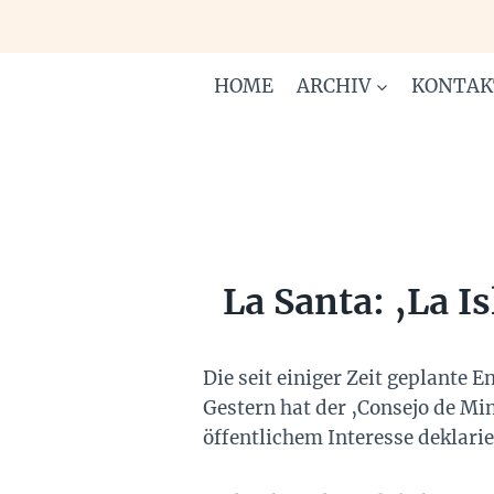
Zum
Inhalt
springen
HOME
ARCHIV
KONTAK
La Santa: ‚La I
Die seit einiger Zeit geplante E
Gestern hat der ‚Consejo de Min
öffentlichem Interesse deklarie