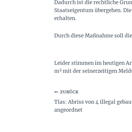
Dadurch ist die rechtliche Grun
Staatseigentum übergehen. Die 
erhalten.
Durch diese Maßnahme soll die 
Leider stimmen im heutigen Art
m² mit der seinerzeitigen Meld
Beitragsnavigation
ZURÜCK
Tías: Abriss von 4 illegal geb
angeordnet