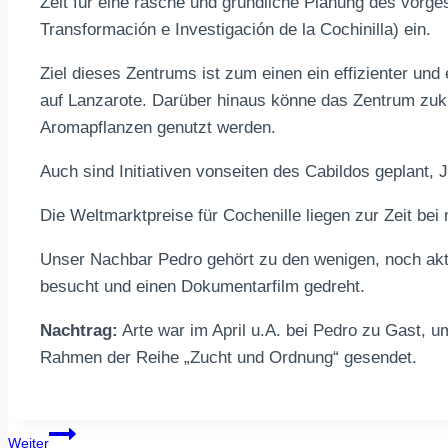
Zeit für eine rasche und gründliche Planung des vorg
Transformación e Investigación de la Cochinilla) ein.
Ziel dieses Zentrums ist zum einen ein effizienter und
auf Lanzarote. Darüber hinaus könne das Zentrum zukü
Aromapflanzen genutzt werden.
Auch sind Initiativen vonseiten des Cabildos geplant,
Die Weltmarktpreise für Cochenille liegen zur Zeit bei 
Unser Nachbar Pedro gehört zu den wenigen, noch akt
besucht und einen Dokumentarfilm gedreht.
Nachtrag:
Arte war im April u.A. bei Pedro zu Gast, 
Rahmen der Reihe „Zucht und Ordnung“ gesendet.
Beitragsnavigation
Weiter