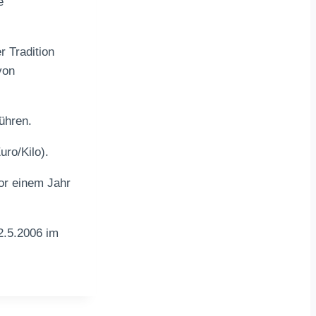
e
r Tradition
von
ühren.
uro/Kilo).
or einem Jahr
2.5.2006 im