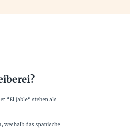
eiberei?
t “El Jable“ stehen als
m, weshalb das spanische