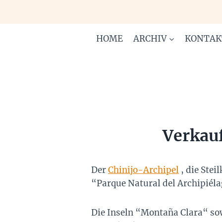
Zum
Inhalt
springen
HOME
ARCHIV
KONTAK
Verkauf
Der
Chinijo-Archipel
, die Stei
“Parque Natural del Archipiéla
Die Inseln “Montaña Clara“ so