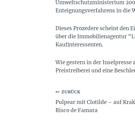
Umweltschutzministerium 2006 
Enteignungsverfahrens in die W
Dieses Prozedere scheint den E
über die Immobilienagentur “Lo
Kaufinteressenten.
Wie gestern in der Inselpresse 
Preistreiberei und eine Besch
Beitragsnavigation
ZURÜCK
Pulpear mit Clotilde – auf Kr
Risco de Famara