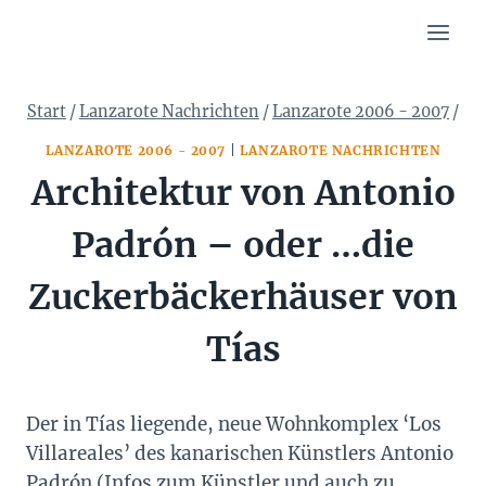
Zum
Inhalt
springen
Start
/
Lanzarote Nachrichten
/
Lanzarote 2006 - 2007
/
LANZAROTE 2006 - 2007
|
LANZAROTE NACHRICHTEN
Architektur von Antonio
Padrón – oder …die
Zuckerbäckerhäuser von
Tías
Der in Tías liegende, neue Wohnkomplex ‘Los
Villareales’ des kanarischen Künstlers Antonio
Padrón (Infos zum Künstler und auch zu