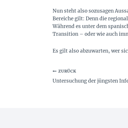
Nun steht also sozusagen Auss
Bereiche gilt: Denn die region
Während es unter dem spanisch
Transition – oder wie auch imm
Es gilt also abzuwarten, wer si
Beitragsnavigation
ZURÜCK
Untersuchung der jüngsten Inf