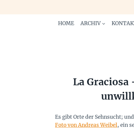
Zum
Inhalt
springen
HOME
ARCHIV
KONTAK
La Graciosa 
unwill
Es gibt Orte der Sehnsucht; un
Foto von Andreas Weibel
, ein 