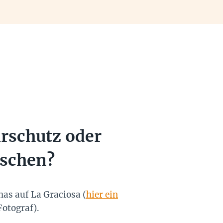
urschutz oder
nschen?
has auf La Graciosa (
hier ein
Fotograf).